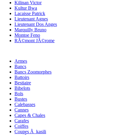
Kilinan Victor
Kultur Bwa
Lacaisse Patrick
Lieutenant Agnes
Lieutenant Dos Anges
Marquilly Bruno
Montoe Feno
RÃ©mont JÃ©rome
Armes
Bancs
Bancs Zoomorphes
Battoirs
Bestiaire
Bibelots
Bols
Bustes
Calebasses
Cannes
Capes & Chales
Carafes
Coiffes
Coupes Ã kasili