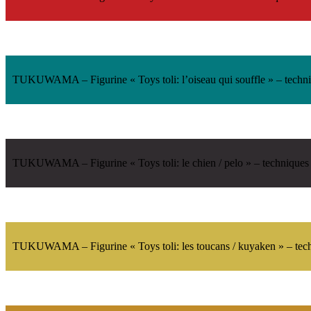
TUKUWAMA
– Figurine «
Toys toli
: l’oiseau qui souffle » – te
TUKUWAMA
– Figurine «
Toys toli
: le chien /
pelo
» – technique
TUKUWAMA
– Figurine «
Toys toli
: les toucans /
kuyaken
» – tec