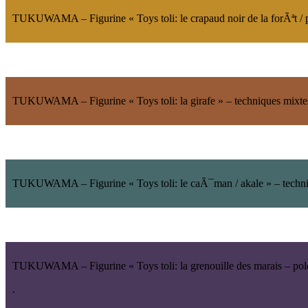
TUKUWAMA
– Figurine «
Toys toli
: le crapaud noir de la forÃªt /
TUKUWAMA
– Figurine «
Toys toli
: la girafe » – techniques mi
TUKUWAMA
– Figurine «
Toys toli
: le caÃ¯man /
akale
» – techn
TUKUWAMA
– Figurine «
Toys toli
: la grenouille des marais –
pol
.