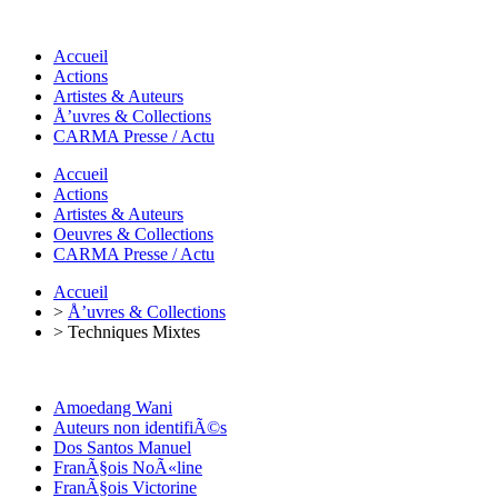
Accueil
Actions
Artistes & Auteurs
Å’uvres & Collections
CARMA Presse / Actu
Accueil
Actions
Artistes & Auteurs
Oeuvres & Collections
CARMA Presse / Actu
Accueil
>
Å’uvres & Collections
> Techniques Mixtes
Amoedang Wani
Auteurs non identifiÃ©s
Dos Santos Manuel
FranÃ§ois NoÃ«line
FranÃ§ois Victorine