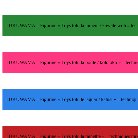
TUKUWAMA
– Figurine «
Toys toli
: la jument /
kawale woli
» tec
TUKUWAMA
– Figurine «
Toys toli
: la poule /
kolotoko
» – techn
TUKUWAMA –
Figurine «
Toys toli
: le jaguar /
katusi
» – techniq
TUKUWAMA
– Figurine «
Toys toli
: la rainettte » – techniques