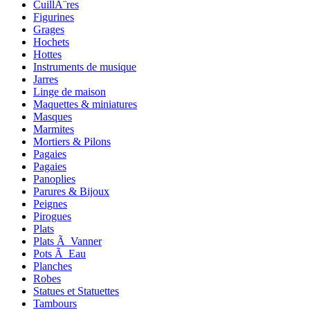
CuillÃ¨res
Figurines
Grages
Hochets
Hottes
Instruments de musique
Jarres
Linge de maison
Maquettes & miniatures
Masques
Marmites
Mortiers & Pilons
Pagaies
Pagaies
Panoplies
Parures & Bijoux
Peignes
Pirogues
Plats
Plats Ã Vanner
Pots Ã Eau
Planches
Robes
Statues et Statuettes
Tambours