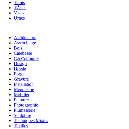
Tamis
TÃªtes
Vases
Urnes
Architecture
Assemblage
Bois
Calebasse
CÃ©ramique
Design
Dessin
Forge
Gravure
Installation
Menuiserie
Mobilier
Peinture
Photographie
Plumasserie
Sculpture
Techniques Mixtes
Textiles