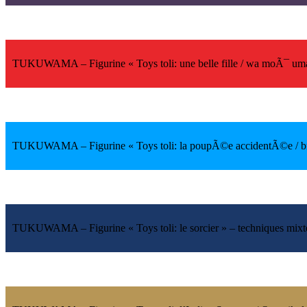
TUKUWAMA
– Figurine «
Toys toli
: une belle fille /
wa moÃ¯ um
TUKUWAMA
– Figurine «
Toys toli
: la poupÃ©e accidentÃ©e /
b
TUKUWAMA
– Figurine «
Toys toli
: le sorcier » – techniques m