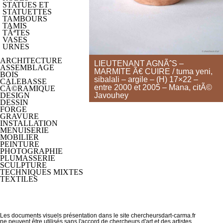
STATUES ET
STATUETTES
TAMBOURS
TAMIS
TÃªTES
VASES
URNES
ARCHITECTURE
LIEUTENANT AGNÃˆS –
ASSEMBLAGE
MARMITE Ã€ CUIRE /
tuma yeni,
BOIS
sibalali
– argile – (H) 17×22 –
CALEBASSE
entre 2000 et 2005 – Mana, citÃ©
CÃ©RAMIQUE
Javouhey
DESIGN
DESSIN
FORGE
GRAVURE
INSTALLATION
MENUISERIE
MOBILIER
PEINTURE
PHOTOGRAPHIE
PLUMASSERIE
SCULPTURE
TECHNIQUES MIXTES
TEXTILES
Les documents visuels présentation dans le site chercheursdart-carma.fr
ne peuvent être utilisés sans l'accord de chercheurs d'art et des artistes.