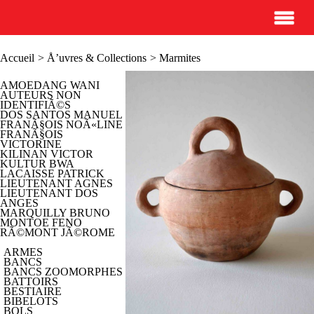
Accueil
>
Å’uvres & Collections
> Marmites
AMOEDANG WANI
AUTEURS NON
IDENTIFIÃ©S
DOS SANTOS MANUEL
FRANÃ§OIS NOÃ«LINE
FRANÃ§OIS
VICTORINE
KILINAN VICTOR
KULTUR BWA
LACAISSE PATRICK
LIEUTENANT AGNES
LIEUTENANT DOS
ANGES
MARQUILLY BRUNO
MONTOE FENO
RÃ©MONT JÃ©ROME
ARMES
BANCS
BANCS ZOOMORPHES
BATTOIRS
BESTIAIRE
BIBELOTS
BOLS