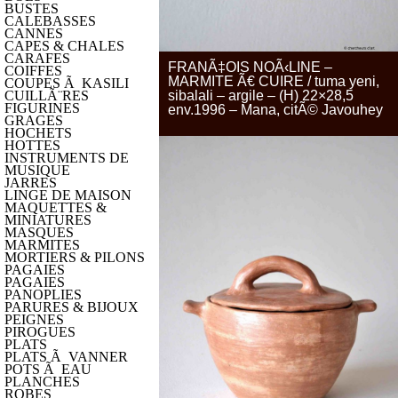
BUSTES
CALEBASSES
CANNES
CAPES & CHALES
CARAFES
FRANÃ‡OIS NOÃ‹LINE –
COIFFES
MARMITE Ã€ CUIRE / tuma yeni,
COUPES Ã KASILI
sibalali – argile – (H) 22×28,5
CUILLÃ¨RES
FIGURINES
env.1996 – Mana, citÃ© Javouhey
GRAGES
HOCHETS
HOTTES
INSTRUMENTS DE
MUSIQUE
JARRES
LINGE DE MAISON
MAQUETTES &
MINIATURES
MASQUES
MARMITES
MORTIERS & PILONS
PAGAIES
PAGAIES
PANOPLIES
PARURES & BIJOUX
PEIGNES
PIROGUES
PLATS
PLATS Ã VANNER
POTS Ã EAU
PLANCHES
ROBES