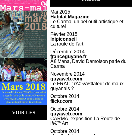
Mai 2015
Habitat Magazine
Le Carma, un bel outil artistique et
culturel
Février 2015
Inipiconseil
La route de l'art
Décembre 2014
franceguyane.fr
Ã€ Mana, David Damoison parle du
Carma
Novembre 2014
guyaweb.com
Le FRAC : rÃ©vÃ©lateur de maux
guyanais ?
Octobre 2014
flickr.com
Octobre 2014
VOIR LES
guyaweb.com
CARMA, exposition La Route de
lâ€™Art
ARCHIVES
Octobre 2014