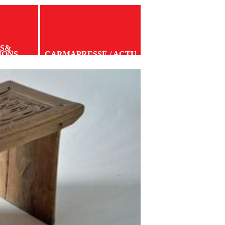
S
&
IONS
CARMA
PRESSE / ACTU