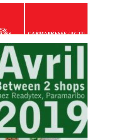
S
&
IONS
CARMA
PRESSE / ACTU