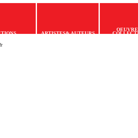
OEUVRE
CTIONS
ARTISTES
& AUTEURS
COLLECT
fr