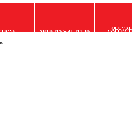
OEUVRE
CTIONS
ARTISTES
& AUTEURS
COLLECT
ane