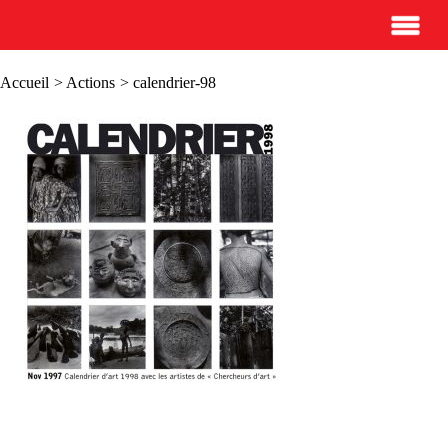
Accueil
>
Actions
> calendrier-98