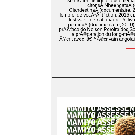
se mÃªlent fiction et documenta
citonsÂ NheengatuÂ (
ClandestinaÂ (documentaire, 2
lembrei de vocÃªÂ (fiction, 2015)
festivals internationaux. Un li
perdidoÂ (documentaire, 2010
prÃ©face de Nelson Pereira dos San
la prÃ©paration du long-mÃ©t
Ã©crit avec lâ€™Ã©crivain angola