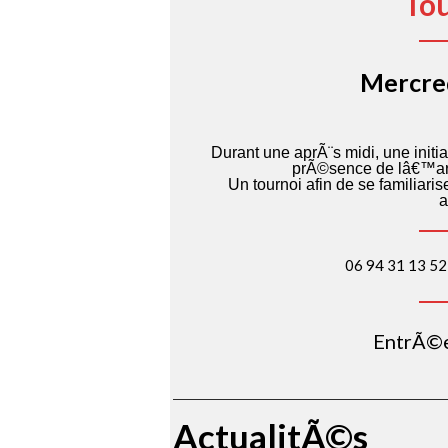
To
Mercre
Durant une aprÃ¨s midi, une ini
prÃ©sence de lâ€™art
Un tournoi afin de se familiari
a
06 94 31 13 52
EntrÃ©e 
ActualitÃ©s