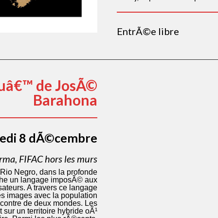
EntrÃ©e libre
uâ€™ de JosÃ©
Barahona
edi 8 dÃ©cembre
ma, FIFAC hors les murs
Rio Negro, dans la profonde
che un langage imposÃ© aux
sateurs. A travers ce langage
es images avec la population
rencontre de deux mondes. Les
ur un territoire hybride oÃ¹