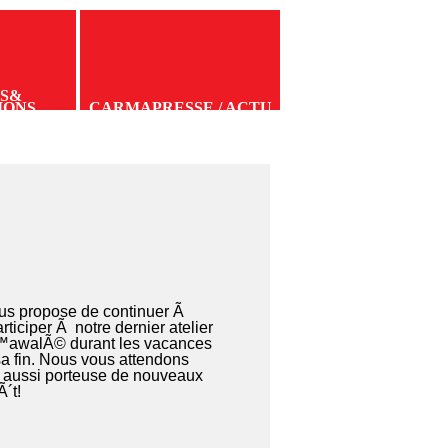
S
&
IONS
CARMA
PRESSE / ACTU
us propose de continuer Ã
iciper Ã notre dernier atelier
â€™awalÃ© durant les vacances
a fin. Nous vous attendons
is aussi porteuse de nouveaux
´t!