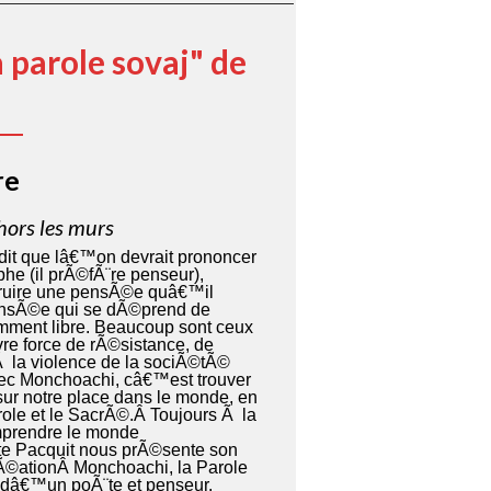
 parole sovaj" de
re
ors les murs
 dit que lâ€™on devrait prononcer
phe (il prÃ©fÃ¨re penseur),
struire une pensÃ©e quâ€™il
nsÃ©e qui se dÃ©prend de
ment libre. Beaucoup sont ceux
re force de rÃ©sistance, de
Ã la violence de la sociÃ©tÃ©
ec Monchoachi, câ€™est trouver
ur notre place dans le monde, en
arole et le SacrÃ©.Â Toujours Ã la
mprendre le monde
e Pacquit nous prÃ©sente son
rÃ©ationÂ
Monchoachi, la Parole
 dâ€™un poÃ¨te et penseur.