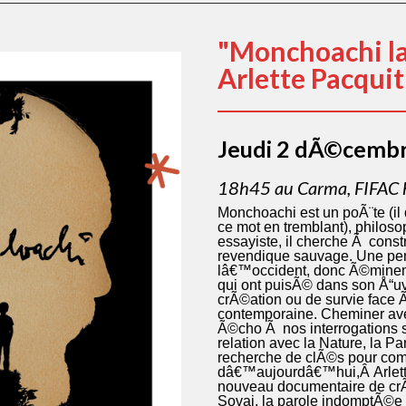
"Monchoachi la
Arlette Pacquit
Jeudi 2 dÃ©cemb
18h45 au Carma, FIFAC h
Monchoachi est un poÃ¨te (il
ce mot en tremblant), philoso
essayiste, il cherche Ã con
revendique sauvage. Une pe
lâ€™occident, donc Ã©minem
qui ont puisÃ© dans son Å“uv
crÃ©ation ou de survie face 
contemporaine. Cheminer av
Ã©cho Ã nos interrogations s
relation avec la Nature, la P
recherche de clÃ©s pour co
dâ€™aujourdâ€™hui,Â Arlett
nouveau documentaire de c
Sovaj
, la parole indomptÃ©e