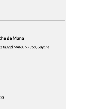
rche de Mana
PK1 RD22) MANA, 97360, Guyane
00