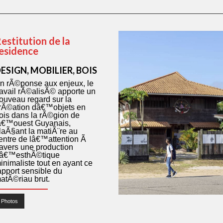
estitution de la
esidence
ESIGN, MOBILIER, BOIS
n rÃ©ponse aux enjeux, le
ravail rÃ©alisÃ© apporte un
ouveau regard sur la
rÃ©ation dâ€™objets en
ois dans la rÃ©gion de
â€™ouest Guyanais,
laÃ§ant la matiÃ¨re au
entre de lâ€™attention Ã
ravers une production
â€™esthÃ©tique
inimaliste tout en ayant ce
apport sensible du
atÃ©riau brut.
Photos