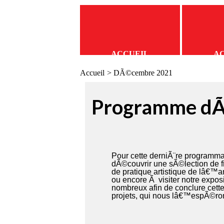
ACCUEIL
A
Accueil
> DÃ©cembre 2021
Programme d
Pour cette derniÃ¨re programm
dÃ©couvrir une sÃ©lection de fi
de pratique artistique de lâ€™
ou encore Ã visiter notre expo
nombreux afin de conclure cette
projets, qui nous lâ€™espÃ©ron