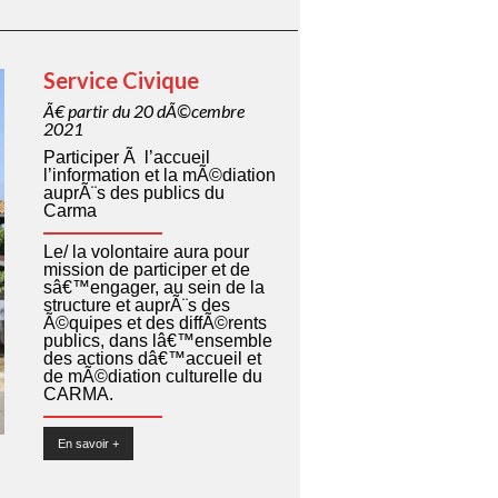
Service Civique
Ã€ partir du 20 dÃ©cembre
2021
Participer Ã l’accueil
l’information et la mÃ©diation
auprÃ¨s des publics du
Carma
Le/ la volontaire aura pour
mission de participer et de
sâ€™engager, au sein de la
structure et auprÃ¨s des
Ã©quipes et des diffÃ©rents
publics, dans lâ€™ensemble
des actions dâ€™accueil et
de mÃ©diation culturelle du
CARMA.
En savoir +