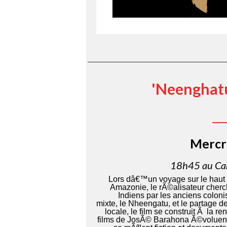
'Neenghat
Mercr
18h45 au Car
Lors dâ€™un voyage sur le haut 
Amazonie, le rÃ©alisateur cher
Indiens par les anciens coloni
mixte, le Nheengatu, et le partage d
locale, le film se construit Ã la 
films de JosÃ© Barahona Ã©voluent s