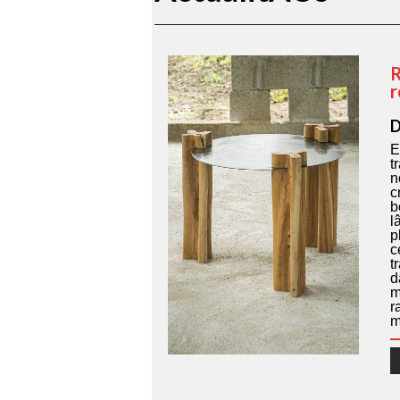
R
r
D
E
t
n
c
b
l
p
c
t
d
m
r
m