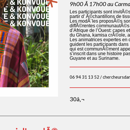
9h00 Ã 17h00 au Carm
Les participants sont invitÃ
partir d’ Ã©chantillons de ti
Les modÃ¨les proposÃ©s sont
diffÃ©rentes communautÃ©s d
d’Afrique de l’Ouest: capes
du Ghana, kamisa crÃ©ole, ai
Les animatrices expertes en 
guident les participants dans
qui est communÃ©ment appelÃ
s’inscrit dans une histoire pas
Guyane et au Suriname.
06 94 31 13 52 / chercheursd
30â‚¬