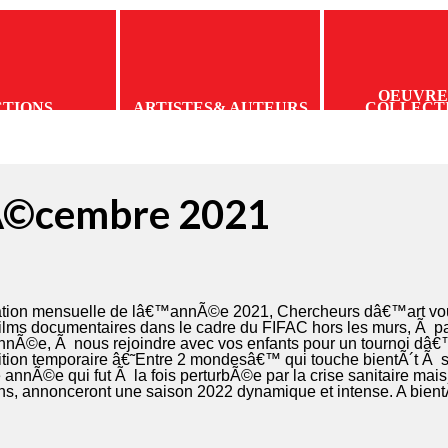
OEUVRE
CTIONS
ARTISTES
& AUTEURS
COLLECT
Ã©cembre 2021
ation mensuelle de lâ€™annÃ©e 2021, Chercheurs dâ€™art vo
lms documentaires dans le cadre du FIFAC hors les murs, Ã part
annÃ©e, Ã nous rejoindre avec vos enfants pour un tournoi d
sition temporaire â€˜Entre 2 mondesâ€™ qui touche bientÃ´t Ã s
 annÃ©e qui fut Ã la fois perturbÃ©e par la crise sanitaire ma
s, annonceront une saison 2022 dynamique et intense. A bientÃ