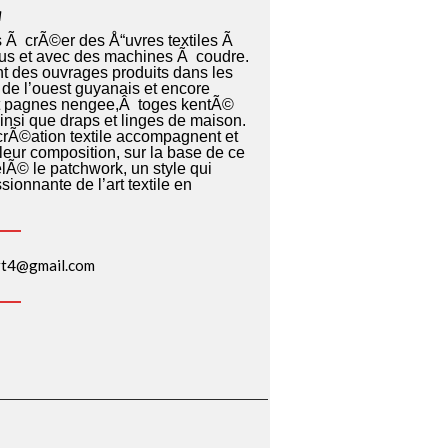
a
©s Ã crÃ©er des Å“uvres textiles Ã
ssus et avec des machines Ã coudre.
 des ouvrages produits dans les
e l’ouest guyanais et encore
 et pagnes nengee,Â toges kentÃ©
nsi que draps et linges de maison.
crÃ©ation textile accompagnent et
 leur composition, sur la base de ce
© le patchwork, un style qui
sionnante de l’art textile en
art4@gmail.com