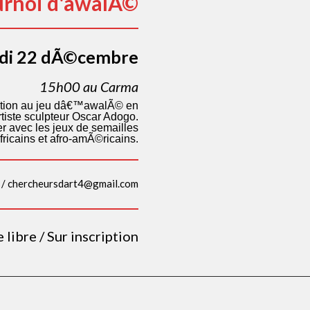
urnoi d'awalÃ©
di 22 dÃ©cembre
15h00 au Carma
tiation au jeu dâ€™awalÃ© en
iste sculpteur Oscar Adogo.
ser avec les jeux de semailles
fricains et afro-amÃ©ricains.
 / chercheursdart4@gmail.com
libre / Sur inscription