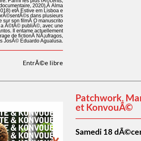
ire. Parmi les plus rÃ©cents,
documentaire, 2020),Â Alma
018) etÂ Estive em Lisboa e
, prÃ©sentÃ©s dans plusieurs
vre sur son filmÂ O manuscrito
) a Ã©tÃ© publiÃ©, avec une
tos. Il entame actuellement
rage de fictionÂ NÃ¡ufragos,
is JosÃ© Eduardo Agualusa.
EntrÃ©e libre
Patchwork, Ma
et KonvouÃ©
Samedi 18 dÃ©c